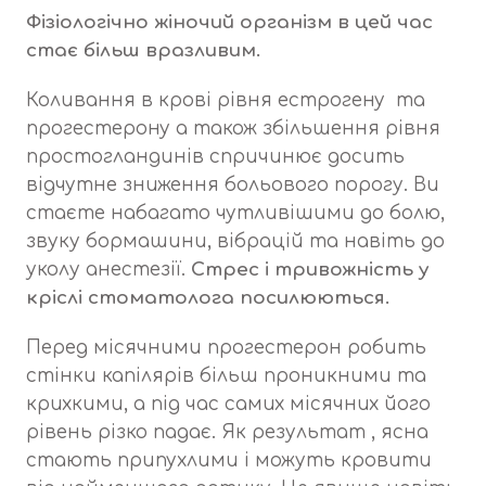
Фізіологічно жіночий організм в цей час
стає більш вразливим.
Коливання в крові рівня естрогену та
прогестерону а також збільшення рівня
простогландинів спричинює досить
відчутне зниження больового порогу. Ви
стаєте набагато чутливішими до болю,
звуку бормашини, вібрацій та навіть до
уколу анестезії.
Стрес і тривожність у
кріслі стоматолога посилюються.
Перед місячними прогестерон робить
стінки капілярів більш проникними та
крихкими, а під час самих місячних його
рівень різко падає. Як результат , ясна
стають припухлими і можуть кровити