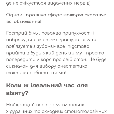
де не очікується видалення нервів).
Однак , правило «форс мажору» скасовує
всі обмеження!
Гострий біль , поваява припухлості і
набряку, висока температура , яку ви
повʼязуєте з зубами- все підстава
прийти в будь-який день циклу і просто
попередити лікаря про свій стан. Це буде
сигналом для вибору анестетика і
тактики роботи з вами!
Коли ж ідеальний час для
візиту?
Найкращий період для планових
хірургічних та складних стоматологічних