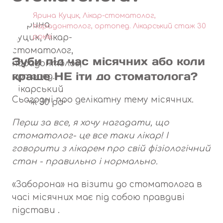
Ярина Куцик, Лікар-стоматолог,
парадонтолог, ортопед. Лікарський стаж 30
років.
Зуби під час місячних або коли
краще НЕ іти до стоматолога?
Сьогодні про делікатну тему місячних.
Перш за все, я хочу нагадати, що
стоматолог- це все таки лікар! І
говорити з лікарем про свій фізіологічний
стан - правильно і нормально.
«Заборона» на візити до стоматолога в
часі місячних має під собою правдиві
підстави .