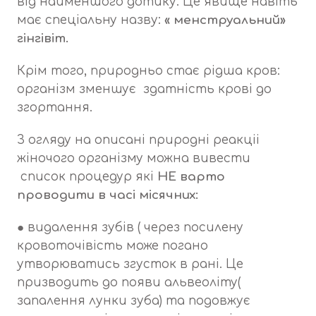
від найменшого дотику. Це явище навіть
має спеціальну назву:
« менструальний»
гінгівіт.
Крім того, природньо стає рідша кров:
організм зменшує здатність крові до
згортання.
З огляду на описані природні реакціі
жіночого організму можна вивести
список процедур які
НЕ варто
проводити в часі місячних:
● видалення зубів ( через посилену
кровоточівість може погано
утворюватись згусток в рані. Це
призводить до появи альвеоліту(
запалення лунки зуба) та подовжує