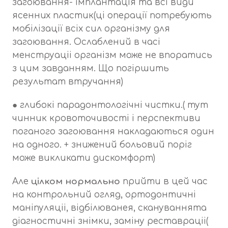
загоювання- імплантація та всі види
ясенних пластик(ці операції потребують
мобілізації всіх сил організму для
загоювання. Ослаблений в часі
менструаціі організм може не впоратись
з цим завданням. Що погіршить
результат втручання)
● глибокі парадонтологічні чистки.( тут
чинник кровоточивості і перспективи
поганого загоювання накладаються один
на одного. + знижений больовий поріг
може викликати дискомфорт)
Але
цілком нормально
прийти в цей час
на контрольний огляд, ортодонтичні
маніпуляціі, відбілюванея, скануваннята
діагностичні знімки, заміну реставраціі(